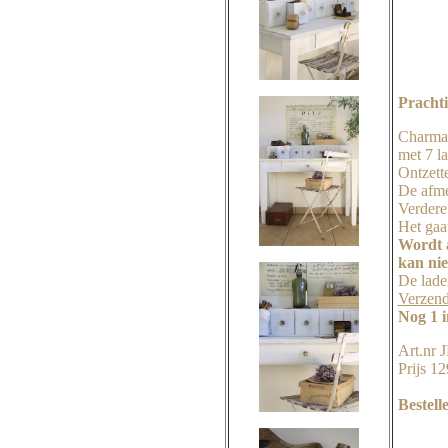
Prachti
Charmant
met 7 l
Ontzette
De afme
Verdere 
Het gaat
Wordt a
kan nie
De lade
Verzend
Nog 1 
Art.nr
Prijs 1
Bestell