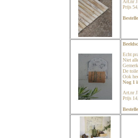
Art.nr 
Prijs 54
Bestell
Beeldsc
Echt pra
Niet al
Gemerk
De toil
Ook hee
Nog 1 
Art.nr 
Prijs 14
Bestell