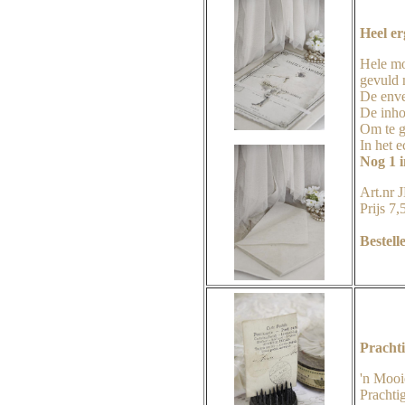
Heel er
Hele mo
gevuld 
De enve
De inho
Om te g
In het e
Nog 1 
Art.nr
Prijs 7,
Bestell
Prachti
'n Mooi
Prachtig