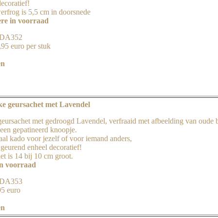
ecoratief!
erfrog is 5,5 cm in doorsnede
re in voorraad
 JDA352
,95 euro per stuk
en
ke geursachet met Lavendel
eursachet met gedroogd Lavendel, verfraaid met afbeelding van oude b
 een gepatineerd knoopje.
aal kado voor jezelf of voor iemand anders,
 geurend enheel decoratief!
t is 14 bij 10 cm groot.
in voorraad
 JDA353
95 euro
en