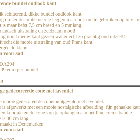
rende bundel oudlook kant
jk schitterend, dikke bundel oudlook kant.
g om ter decoratie neer te leggen maar ook om te gebruiken op bijv ku
 is maar liefst 7,5 cm breed en 5 mtr lang.
mantisch uitstraling en zeldzaam mooi!
og nooit nieuw kant gezien wat er echt zo prachtig oud uitziet!!
t echt die mooie uitstraling van oud Frans kant!
rgeelde kleur.
in voorraad
 JDA294
5,99 euro per bundel
en
ge gedecoreerde cone met lavendel
e mooie gedecoreerde cone/puntgevuld met lavendel.
 is afgewerkt met een mooie nostalgische afbeelding, fijn gehaakte kat
nen knoopje en de cone kun je ophangen aan het fijne creme bandje.
 is 30 cm lang
maakt in Denemarken
in voorraad