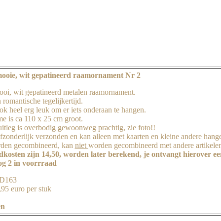
ooie, wit gepatineerd raamornament Nr 2
oi, wit gepatineerd metalen raamornament.
 romantische tegelijkertijd.
ok heel erg leuk om er iets onderaan te hangen.
me is ca 110 x 25 cm groot.
uitleg is overbodig gewoonweg prachtig, zie foto!!
fzonderlijk verzonden en kan alleen met kaarten en kleine andere hange
den gecombineerd, kan
niet
worden gecombineerd met andere artikele
kosten zijn 14,50, worden later berekend, je ontvangt hierover ee
g 2 in voorrraad
JD163
,95 euro per stuk
en