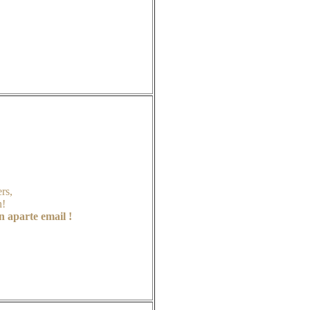
rs,
n!
n aparte email !