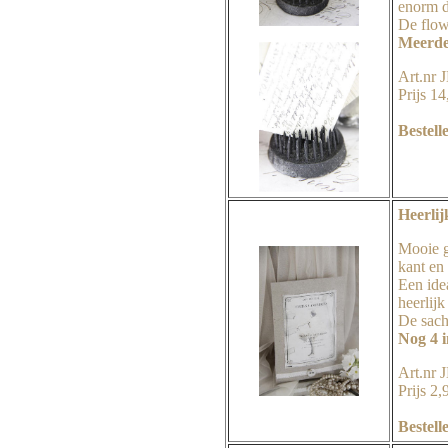
enorm d
De flow
Meerde
Art.nr
Prijs 14
Bestell
Heerlij
Mooie g
kant en
Een ide
heerlijk
De sache
Nog 4 
Art.nr
Prijs 2,
Bestell