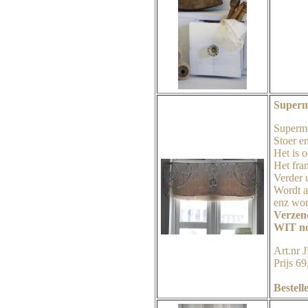
Superm
Supermo
Stoer en
Het is o
Het fra
Verder 
Wordt a
enz wor
Verzend
WIT no
Art.nr 
Prijs 69
Bestell