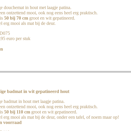
ge douchemat in hout met laagje patina.
een ontzettend mooi, ook nog eens heel erg praktisch.
is
50 bij 70 cm
groot en wit gepatineerd.
l erg mooi als mat bij de deur.
JD075
,95 euro per stuk
en
ge badmat in wit gepatineerd hout
e badmat in hout met laagje patina.
een ontzettend mooi, ook nog eens heel erg praktisch.
is
50 bij 110 cm
groot en wit gepatineerd.
l erg mooi als mat bij de deur, onder een tafel, of noem maar op!
in voorraad