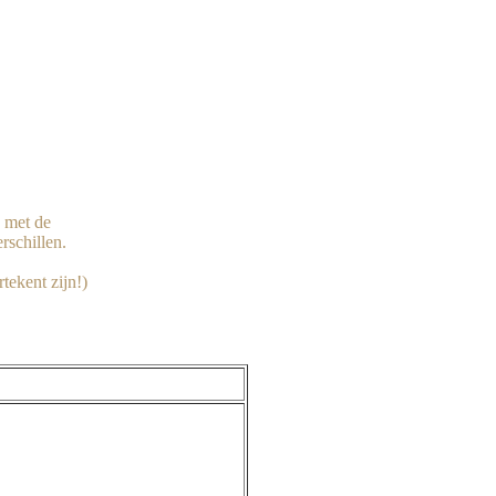


 met de

schillen.
