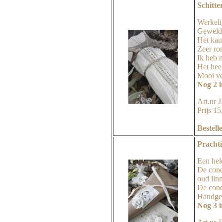
Schitte
Werkeli
Geweldi
Het kant
Zeer ro
Ik heb n
Het heef
Mooi ve
Nog 2 
Art.nr
Prijs 1
Bestell
Prachti
Een hel
De cone
oud lin
De cone
Handge
Nog 3 