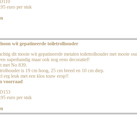
JD110
,95 euro per stuk
en
hoon wit gepatineerde toiletrolhouder
chtig dit mooie wit gepatineerde metalen toiletrolhouder met mooie oude
leen superhandig maar ook nog eens decoratief!
t met No 839.
etrolhouder is 19 cm hoog, 25 cm breed en 10 cm diep.
l erg leuk met een klos touw erop!!
in voorraad
JD153
,95 euro per stuk
en