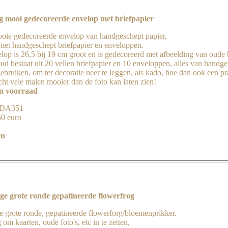
g mooi gedecoreerde envelop met briefpapier
oie gedecoreerde envelop van handgeschept papier,
met handgeschept briefpapier en enveloppen.
lop is 26,5 bij 19 cm groot en is gedecoreerd met afbeelding van oude 
ud bestaat uit 20 vellen briefpapier en 10 enveloppen, alles van handge
ebruiken, om ter decoratie neer te leggen, als kado, hoe dan ook een pr
cht vele malen mooier dan de foto kan laten zien!
in voorraad
 JDA351
50 euro
en
ge grote ronde gepatineerde flowerfrog
e grote ronde, gepatineerde flowerforg/bloemenprikker.
 om kaarten, oude foto's, etc in te zetten,