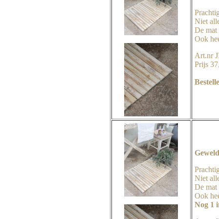
Prachti
Niet all
De mat 
Ook hee
Art.nr 
Prijs 37
Bestell
Geweldi
Prachtig
Niet all
De mat 
Ook hee
Nog 1 