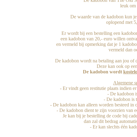
De kadobon van The Old Stuf
leuk om t
De waarde van de kadobon kun je ze
oplopend met 5,-
Er wordt bij een bestelling een kadobon
een kadobon van 20,- euro willen ontva
en vermeld bij opmerking dat je 1 kadobon
vermeld dan oo
De kadobon wordt na betaling aan jou of di
De kadobon wordt 
kostel
Algemene sp

- Er vindt geen restitutie plaats indie
- De kadobon is
- De kadobon is to
- De kadobon kan alleen worden besteed in 
- De kadobon dient te zijn voorzien van 
Je kan bij je bestelling de code bij ca
dan zal dit bedrag automati
- Er kan slechts één kad