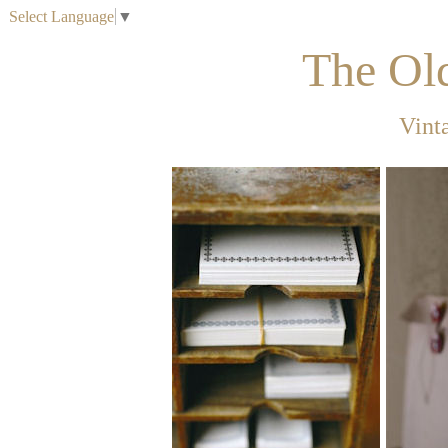
Select Language
▼
The Ol
Vint