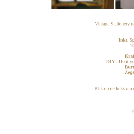
Vintage Stationery na
Inkt, S
T
Kraf
DIY - Do it y
Bur
Zege
Klik op de links om n
©